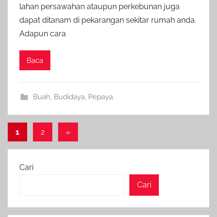
lahan persawahan ataupun perkebunan juga
dapat ditanam di pekarangan sekitar rumah anda.
Adapun cara
Baca
Buah
,
Budidaya
,
Pepaya
Paginasi
Next
1
2
»
Posts
pos
Cari
Cari