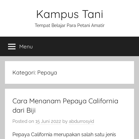
Skip
Kampus Tani
to
content
Tempat Belajar Para Petani Amatir
Menu
Kategori:
Pepaya
Cara Menanam Pepaya California
dari Biji
Posted on
15 Juni 2022
by
abdurrosyid
Pepaya California merupakan salah satu jenis