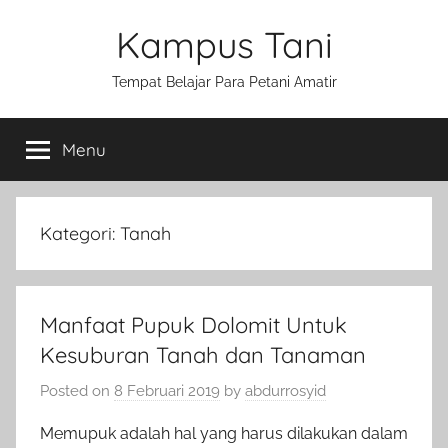
Skip
Kampus Tani
to
content
Tempat Belajar Para Petani Amatir
Menu
Kategori:
Tanah
Manfaat Pupuk Dolomit Untuk
Kesuburan Tanah dan Tanaman
Posted on
8 Februari 2019
by
abdurrosyid
Memupuk adalah hal yang harus dilakukan dalam