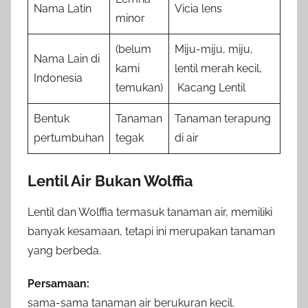
Nama Latin
Vicia lens
minor
(belum
Miju-miju, miju,
Nama Lain di
kami
lentil merah kecil,
Indonesia
temukan)
Kacang Lentil
Bentuk
Tanaman
Tanaman terapung
pertumbuhan
tegak
di air
Lentil Air Bukan Wolffia
Lentil dan Wolffia termasuk tanaman air, memiliki
banyak kesamaan, tetapi ini merupakan tanaman
yang berbeda.
Persamaan:
sama-sama tanaman air berukuran kecil.