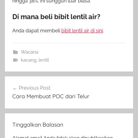
hingga 38%. Ini sungguh luar biasa.
Di mana beli bibit lentil air?
Anda dapat membeli
bibit lentil air di sini
.
Wacana
kacang
,
lentil
Navigasi
Previous Post
pos
Cara Membuat POC dari Telur
Tinggalkan Balasan