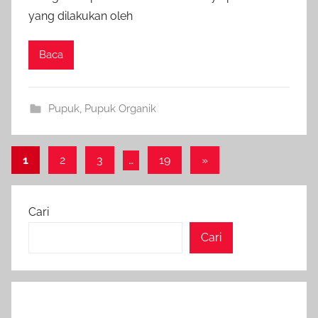
yang dilakukan oleh
Baca
Pupuk
,
Pupuk Organik
Paginasi
Next
1
2
3
…
19
»
Posts
pos
Cari
Cari