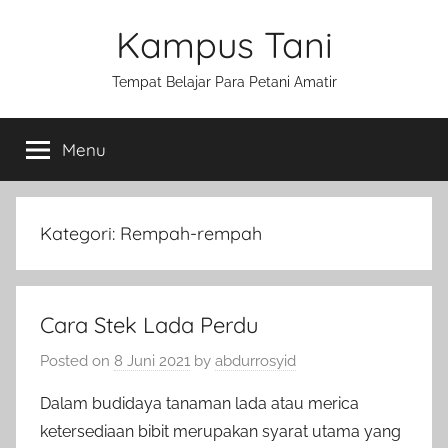
Skip
Kampus Tani
to
content
Tempat Belajar Para Petani Amatir
Menu
Kategori:
Rempah-rempah
Cara Stek Lada Perdu
Posted on
8 Juni 2021
by
abdurrosyid
Dalam budidaya tanaman lada atau merica
ketersediaan bibit merupakan syarat utama yang