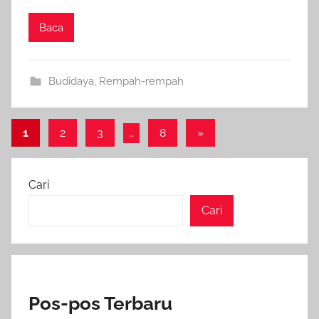
Baca
Budidaya
,
Rempah-rempah
Paginasi
Next
1
2
3
…
8
»
Posts
pos
Cari
Cari
Pos-pos Terbaru