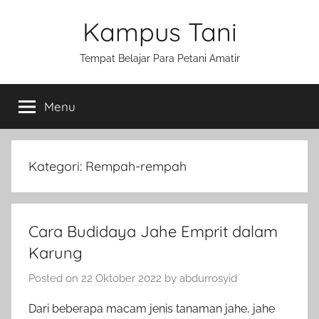
Skip
Kampus Tani
to
content
Tempat Belajar Para Petani Amatir
Menu
Kategori:
Rempah-rempah
Cara Budidaya Jahe Emprit dalam
Karung
Posted on
22 Oktober 2022
by
abdurrosyid
Dari beberapa macam jenis tanaman jahe, jahe