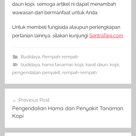
daun kopi, semoga artikel ni dapat menambah
wawasan dan bermanfaat untuk Anda.
Untuk membeli fungisida ataupun perlengkapan
pertanian lainnya, silakan kunjungi
SentraTani.com
Budidaya
,
Rempah-rempah
budidaya
,
hama tanaman kopi
,
karat daun
,
kopi
,
pengendalian penyakit
,
rempah-rempah
Navigasi
Previous Post
pos
Pengendalian Hama dan Penyakit Tanaman
Kopi