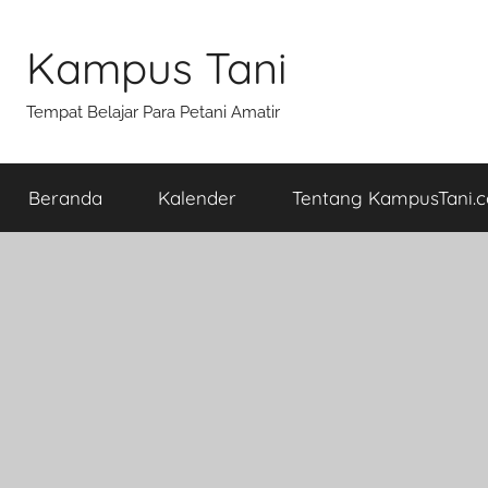
Skip
to
Kampus Tani
content
Tempat Belajar Para Petani Amatir
Beranda
Kalender
Tentang KampusTani.