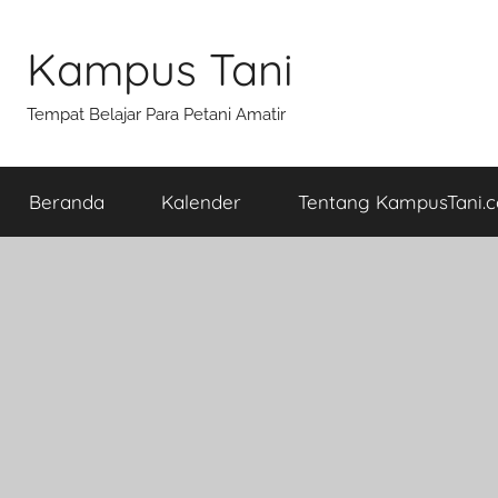
Skip
to
Kampus Tani
content
Tempat Belajar Para Petani Amatir
Beranda
Kalender
Tentang KampusTani.