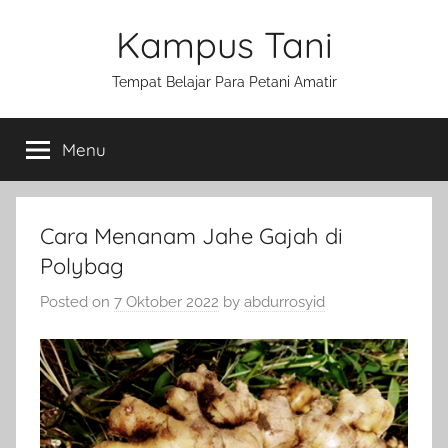
Skip
Kampus Tani
to
content
Tempat Belajar Para Petani Amatir
Menu
Cara Menanam Jahe Gajah di
Polybag
Posted on
7 Oktober 2022
by
abdurrosyid