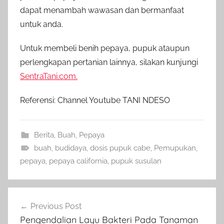
dapat menambah wawasan dan bermanfaat
untuk anda.
Untuk membeli benih pepaya, pupuk ataupun
perlengkapan pertanian lainnya, silakan kunjungi
SentraTani.com.
Referensi: Channel Youtube TANI NDESO
Berita
,
Buah
,
Pepaya
buah
,
budidaya
,
dosis pupuk cabe
,
Pemupukan
,
pepaya
,
pepaya california
,
pupuk susulan
Navigasi
Previous Post
pos
Pengendalian Layu Bakteri Pada Tanaman