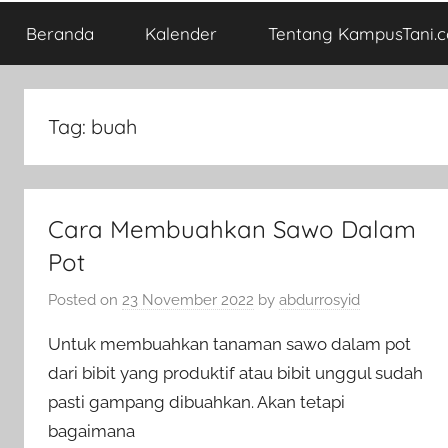
Beranda
Kalender
Tentang KampusTani.
Tag:
buah
Cara Membuahkan Sawo Dalam
Pot
Posted on
23 November 2022
by
abdurrosyid
Untuk membuahkan tanaman sawo dalam pot
dari bibit yang produktif atau bibit unggul sudah
pasti gampang dibuahkan. Akan tetapi
bagaimana