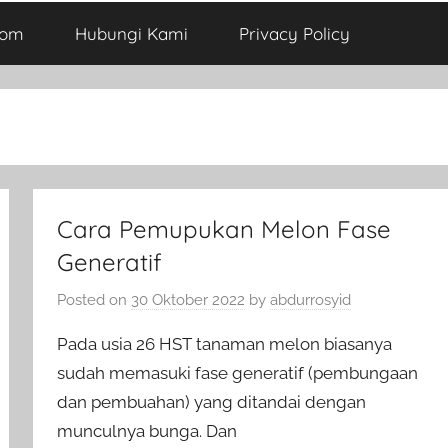
com
Hubungi Kami
Privacy Policy
Cara Pemupukan Melon Fase
Generatif
Posted on
30 Oktober 2022
by
abdurrosyid
Pada usia 26 HST tanaman melon biasanya
sudah memasuki fase generatif (pembungaan
dan pembuahan) yang ditandai dengan
munculnya bunga. Dan