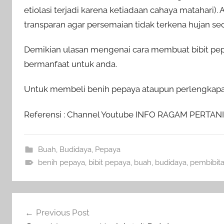
etiolasi terjadi karena ketiadaan cahaya matahari)
transparan agar persemaian tidak terkena hujan s
Demikian ulasan mengenai cara membuat bibit pe
bermanfaat untuk anda.
Untuk membeli benih pepaya ataupun perlengkapan 
Referensi : Channel Youtube INFO RAGAM PERTAN
Buah
,
Budidaya
,
Pepaya
benih pepaya
,
bibit pepaya
,
buah
,
budidaya
,
pembibit
Navigasi
Previous Post
pos