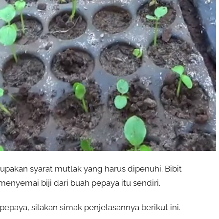
akan syarat mutlak yang harus dipenuhi. Bibit
nyemai biji dari buah pepaya itu sendiri.
paya, silakan simak penjelasannya berikut ini.