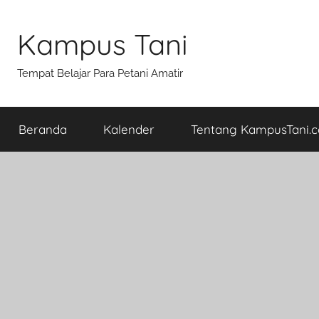
Skip
to
Kampus Tani
content
Tempat Belajar Para Petani Amatir
Beranda
Kalender
Tentang KampusTani.