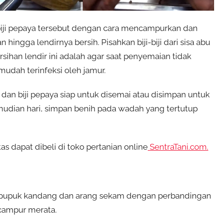
t biji pepaya tersebut dengan cara mencampurkan dan
gga lendirnya bersih. Pisahkan biji-biji dari sisa abu
ihan lendir ini adalah agar saat penyemaian tidak
udah terinfeksi oleh jamur.
g, dan biji pepaya siap untuk disemai atau disimpan untuk
emudian hari, simpan benih pada wadah yang tertutup
as dapat dibeli di toko pertanian online
SentraTani.com.
ur, pupuk kandang dan arang sekam dengan perbandingan
rcampur merata.