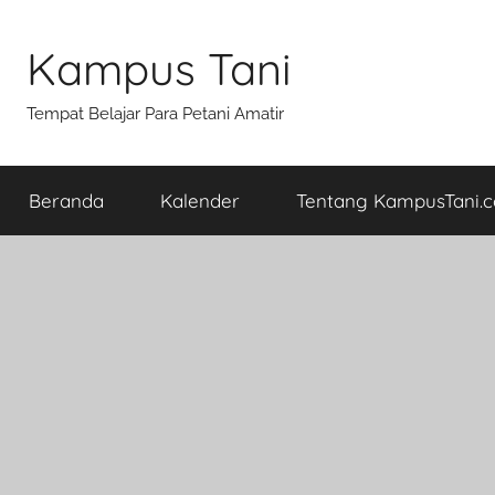
Skip
to
Kampus Tani
content
Tempat Belajar Para Petani Amatir
Beranda
Kalender
Tentang KampusTani.