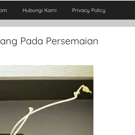
com
Hubungi Kami
Privacy Policy
ilang Pada Persemaian