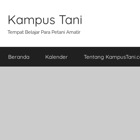
Skip
to
Kampus Tani
content
Tempat Belajar Para Petani Amatir
Beranda
Kalender
Tentang KampusTani.