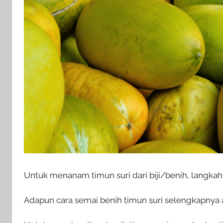
Untuk menanam timun suri dari biji/benih, langka
Adapun cara semai benih timun suri selengkapnya a