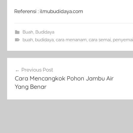
Referensi : ilmubudidaya.com
Buah
,
Budidaya
buah
,
budidaya
,
cara menanam
,
cara semai
,
penyemai
Navigasi
Previous Post
pos
Cara Mencangkok Pohon Jambu Air
Yang Benar