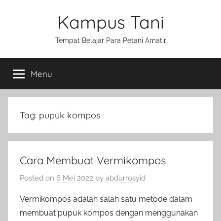
Skip
Kampus Tani
to
content
Tempat Belajar Para Petani Amatir
Menu
Tag:
pupuk kompos
Cara Membuat Vermikompos
Posted on
6 Mei 2022
by
abdurrosyid
Vermikompos adalah salah satu metode dalam
membuat pupuk kompos dengan menggunakan