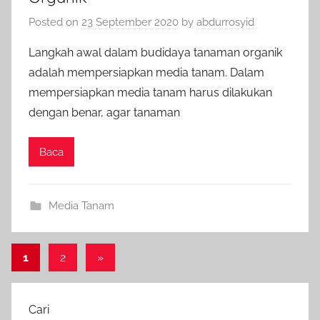
Posted on
23 September 2020
by
abdurrosyid
Langkah awal dalam budidaya tanaman organik
adalah mempersiapkan media tanam. Dalam
mempersiapkan media tanam harus dilakukan
dengan benar, agar tanaman
Baca
Media Tanam
Paginasi
Next
1
2
»
Posts
pos
Cari