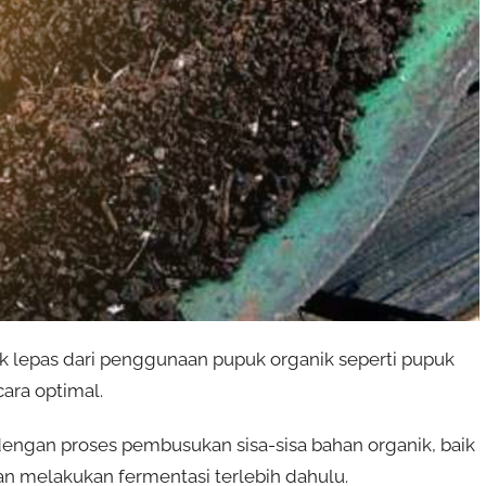
k lepas dari penggunaan pupuk organik seperti pupuk
ara optimal.
engan proses pembusukan sisa-sisa bahan organik, baik
 melakukan fermentasi terlebih dahulu.