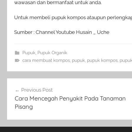
wawasan dan bermanfaat untuk anda.
Untuk membeli pupuk kompos ataupun perlengkapan
Sumber : Channel Youtube Husain _ Uche
Pupuk
,
Pupuk Organik
cara membuat kompos
,
pupuk
,
pupuk kompos
,
pupuk
Navigasi
Previous Post
pos
Cara Mencegah Penyakit Pada Tanaman
Pisang