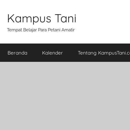
Skip
to
Kampus Tani
content
Tempat Belajar Para Petani Amatir
Beranda
Kalender
Tentang KampusTani.