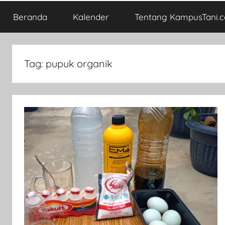
Beranda
Kalender
Tentang KampusTani.
Tag:
pupuk organik