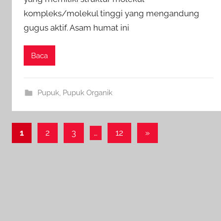
kompleks/molekul tinggi yang mengandung
gugus aktif. Asam humat ini
Baca
Pupuk
,
Pupuk Organik
Paginasi
Next
1
2
3
…
12
»
Posts
pos