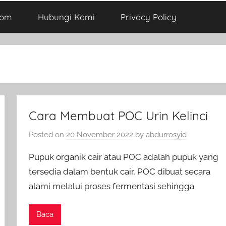
com
Hubungi Kami
Privacy Policy
Cara Membuat POC Urin Kelinci
Posted on
20 November 2022
by
abdurrosyid
Pupuk organik cair atau POC adalah pupuk yang
tersedia dalam bentuk cair, POC dibuat secara
alami melalui proses fermentasi sehingga
Baca