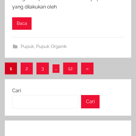
yang dilakukan oleh
Baca
Pupuk
,
Pupuk Organik
Paginasi
Next
1
2
3
…
12
»
Posts
pos
Cari
Cari