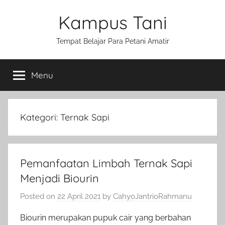
Skip
Kampus Tani
to
content
Tempat Belajar Para Petani Amatir
Menu
Kategori:
Ternak Sapi
Pemanfaatan Limbah Ternak Sapi
Menjadi Biourin
Posted on
22 April 2021
by
CahyoJantrioRahmanu
Biourin merupakan pupuk cair yang berbahan