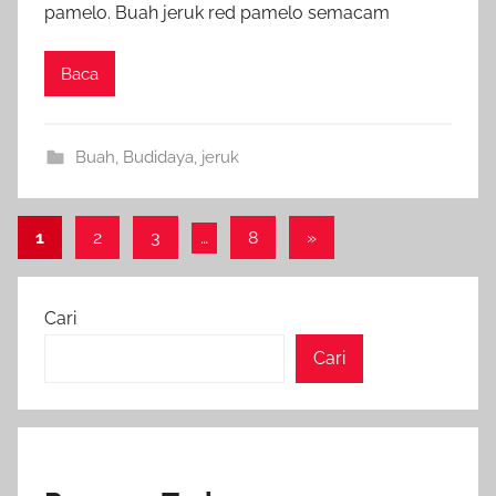
pamelo. Buah jeruk red pamelo semacam
Baca
Buah
,
Budidaya
,
jeruk
Paginasi
Next
1
2
3
…
8
»
Posts
pos
Cari
Cari