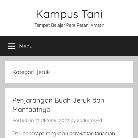
Skip
Kampus Tani
to
content
Tempat Belajar Para Petani Amatir
Menu
Kategori:
jeruk
Penjarangan Buah Jeruk dan
Manfaatnya
Posted on
17 Oktober 2022
by
abdurrosyid
Dari beberapa rangkaian perawatan tanaman