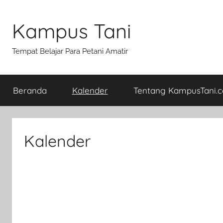
Skip
to
Kampus Tani
content
Tempat Belajar Para Petani Amatir
Beranda
Kalender
Tentang KampusTani.
Kalender