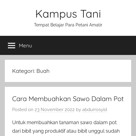
Skip
Kampus Tani
to
content
Tempat Belajar Para Petani Amatir
Menu
Kategori:
Buah
Cara Membuahkan Sawo Dalam Pot
Posted on
23 November 2022
by
abdurrosyid
Untuk membuahkan tanaman sawo dalam pot
dari bibit yang produktif atau bibit unggul sudah