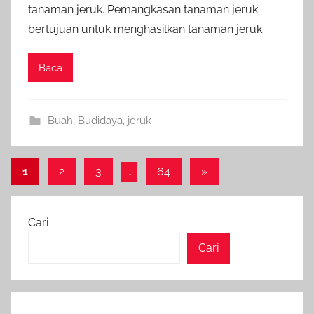
tanaman jeruk. Pemangkasan tanaman jeruk
bertujuan untuk menghasilkan tanaman jeruk
Baca
Buah
,
Budidaya
,
jeruk
Paginasi
Next
1
2
3
…
64
»
Posts
pos
Cari
Cari