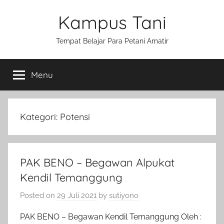
Skip
Kampus Tani
to
content
Tempat Belajar Para Petani Amatir
Menu
Kategori:
Potensi
PAK BENO – Begawan Alpukat
Kendil Temanggung
Posted on
29 Juli 2021
by
sutiyono
PAK BENO – Begawan Kendil Temanggung Oleh :