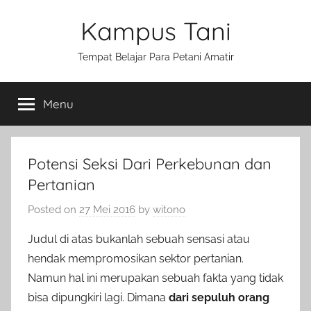
Skip
Kampus Tani
to
content
Tempat Belajar Para Petani Amatir
Menu
Potensi Seksi Dari Perkebunan dan
Pertanian
Posted on
27 Mei 2016
by
witono
Judul di atas bukanlah sebuah sensasi atau
hendak mempromosikan sektor pertanian.
Namun hal ini merupakan sebuah fakta yang tidak
bisa dipungkiri lagi. Dimana
dari sepuluh orang