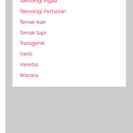
Teknologi Irigasi
Teknologi Pertanian
Ternak Ikan
Ternak Sapi
Transgenik
Vanili
Varietas
Wacana