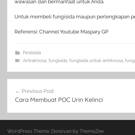
wawasan dan bermanfaat untuk Anda.
Untuk membeli fungisida maupun perlengkapan pert
Referensi: Channel Youtube Maspary GP
Pestisida
Antraknosa
,
fungisida
,
fungisida untuk antrknosa
,
fung
Navigasi
Previous Post
pos
Cara Membuat POC Urin Kelinci
WordPress Theme: Donovan by ThemeZee.