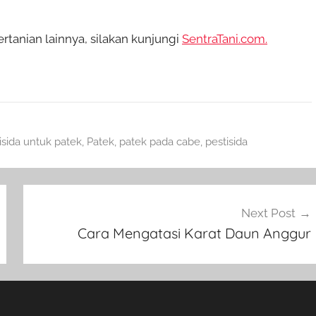
anian lainnya, silakan kunjungi
SentraTani.com.
isida untuk patek
,
Patek
,
patek pada cabe
,
pestisida
Next Post
Cara Mengatasi Karat Daun Anggur