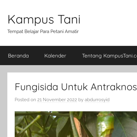
Skip
to
Kampus Tani
content
Tempat Belajar Para Petani Amatir
Beranda
Kalender
Tentang KampusTani.
Fungisida Untuk Antrakno
Posted on
21 November 2022
by
abdurrosyid