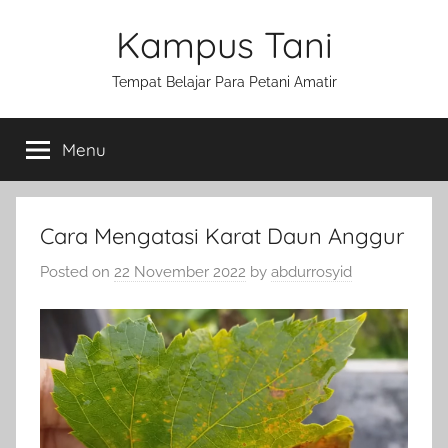
Skip
Kampus Tani
to
content
Tempat Belajar Para Petani Amatir
Menu
Cara Mengatasi Karat Daun Anggur
Posted on
22 November 2022
by
abdurrosyid