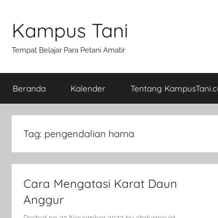
Skip
to
Kampus Tani
content
Tempat Belajar Para Petani Amatir
Beranda
Kalender
Tentang KampusTani.
Tag:
pengendalian hama
Cara Mengatasi Karat Daun
Anggur
Posted on
22 November 2022
by
abdurrosyid