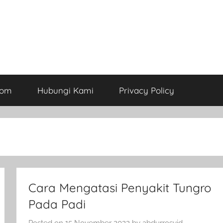
com
Hubungi Kami
Privacy Policy
Cara Mengatasi Penyakit Tungro
Pada Padi
Posted on
15 November 2022
by
abdurrosyid