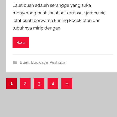
Lalat buah adalah serangga yang suka
menyerang buah-buahan termasuk jambu air,
lalat buah berwarna kuning kecoklatan dan
tubuhnya mirip dengan
Baca
Buah
,
Budidaya
,
Pestisida
Paginasi
Next
1
2
3
4
»
Posts
pos