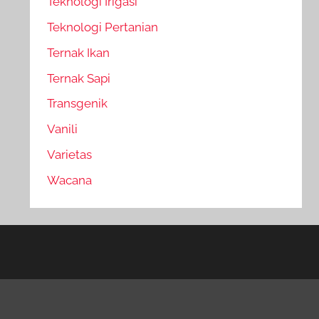
Teknologi Irigasi
Teknologi Pertanian
Ternak Ikan
Ternak Sapi
Transgenik
Vanili
Varietas
Wacana