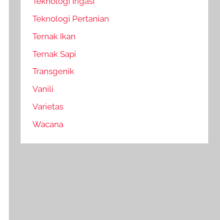
Teknologi Irigasi
Teknologi Pertanian
Ternak Ikan
Ternak Sapi
Transgenik
Vanili
Varietas
Wacana