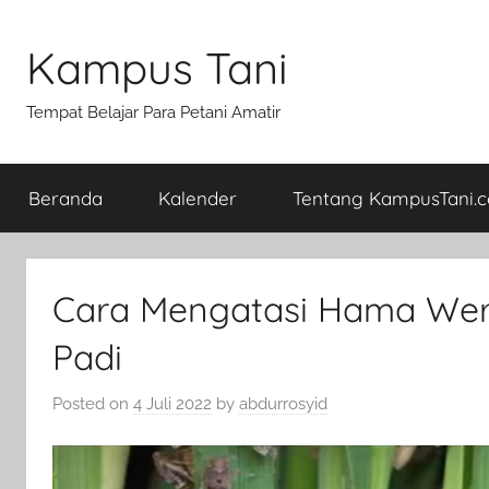
Skip
to
Kampus Tani
content
Tempat Belajar Para Petani Amatir
Beranda
Kalender
Tentang KampusTani.
Cara Mengatasi Hama Wer
Padi
Posted on
4 Juli 2022
by
abdurrosyid