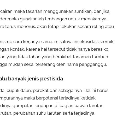
k cairan maka takarlah menggunakan suntikan, dan jika
owder maka gunakanlah timbangan untuk menakarnya.
a terus menerus, akan tetapi lakukan secara roling atau
sme cara kerjanya sama, misalnya insektisida sistemik
an kontak, karena hal tersebut tidak hanya beresiko
aman yang tidak tahan yang berakibat tanaman tumbuh
ingga mudah sekai terserang oleh hama pengganggu.
 banyak jenis pestisida
da, pupuk daun, perekat dan sebagainya. Hal ini harus
ampurannya maka berpotensi terjadinya ketidak
adinya gumpalan, endapan di bagian bawah larutan,
rutan, perubahan suhu larutan serta terjadinya