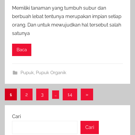
Memiliki tanaman yang tumbuh subur dan
berbuah lebat tentunya merupakan impian setiap
orang. Dan untuk mewujudkan hal tersebut salah
satunya
Baca
Pupuk
,
Pupuk Organik
Paginasi
Next
1
2
3
…
14
»
Posts
pos
Cari
Cari