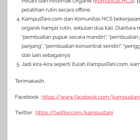
Petani dan Peternak Organik (
Komunitas HCS
),
pelatihan rutin secara offline.
KampusTani.com dan Komunitas HCS bekerjasam
organik hampir rutin, sebulan dua kali. Diantara
“pembuatan pupuk secara mandiri”, “pembuatan 
panjang”, “pembuatan konsentrat sendiri”, “pen
dan lain sebagainya.
Jadi kira-kira seperti itulah KampusTani.com, k
Terimakasih,
Facebook :
https://www.facebook.com/kampustan
Twitter :
https://twitter.com/kampustani