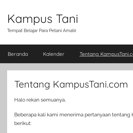
Skip
to
Kampus Tani
content
Tempat Belajar Para Petani Amatir
Beranda
Kalender
Tentang KampusTani.
Tentang KampusTani.com
Halo rekan semuanya,
Beberapa kali kami menerima pertanyaan tentang K
berikut: