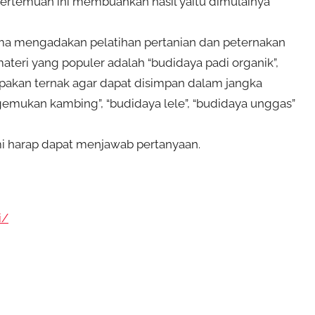
 pertemuan ini membuahkan hasil yaitu dimulainya
a mengadakan pelatihan pertanian dan peternakan
 materi yang populer adalah “budidaya padi organik”,
pakan ternak agar dapat disimpan dalam jangka
ggemukan kambing”, “budidaya lele”, “budidaya unggas”
ami harap dapat menjawab pertanyaan.
i/