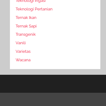
Teknologi Irigasi
Teknologi Pertanian
Ternak Ikan
Ternak Sapi
Transgenik
Vanili
Varietas
Wacana