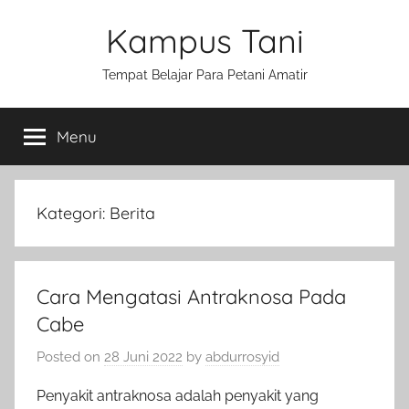
Skip
Kampus Tani
to
content
Tempat Belajar Para Petani Amatir
Menu
Kategori:
Berita
Cara Mengatasi Antraknosa Pada
Cabe
Posted on
28 Juni 2022
by
abdurrosyid
Penyakit antraknosa adalah penyakit yang