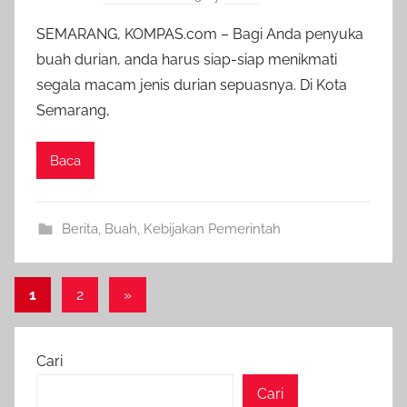
SEMARANG, KOMPAS.com – Bagi Anda penyuka
buah durian, anda harus siap-siap menikmati
segala macam jenis durian sepuasnya. Di Kota
Semarang,
Baca
Berita
,
Buah
,
Kebijakan Pemerintah
Paginasi
Next
1
2
»
Posts
pos
Cari
Cari