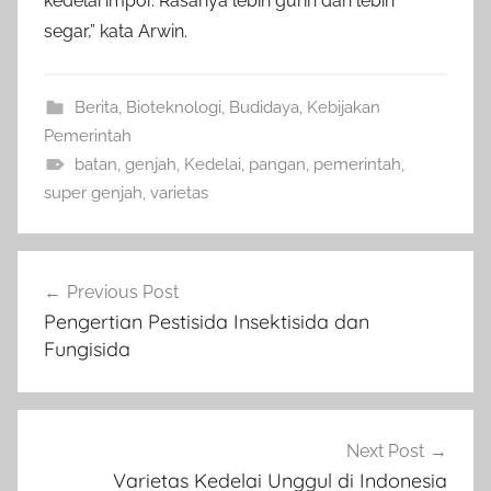
kedelai impor. Rasanya lebih gurih dan lebih
segar,” kata Arwin.
Berita
,
Bioteknologi
,
Budidaya
,
Kebijakan
Pemerintah
batan
,
genjah
,
Kedelai
,
pangan
,
pemerintah
,
super genjah
,
varietas
Navigasi
Previous Post
pos
Pengertian Pestisida Insektisida dan
Fungisida
Next Post
Varietas Kedelai Unggul di Indonesia