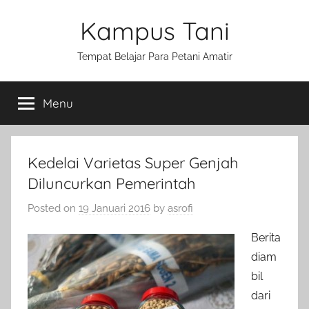
Skip
Kampus Tani
to
content
Tempat Belajar Para Petani Amatir
Menu
Kedelai Varietas Super Genjah
Diluncurkan Pemerintah
Posted on
19 Januari 2016
by
asrofi
Berita
diam
bil
dari