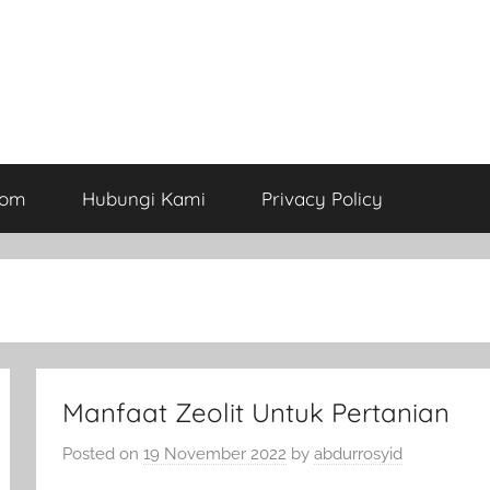
com
Hubungi Kami
Privacy Policy
Manfaat Zeolit Untuk Pertanian
Posted on
19 November 2022
by
abdurrosyid