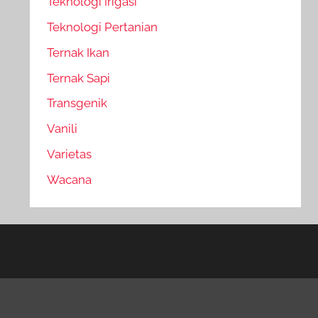
Teknologi Irigasi
Teknologi Pertanian
Ternak Ikan
Ternak Sapi
Transgenik
Vanili
Varietas
Wacana