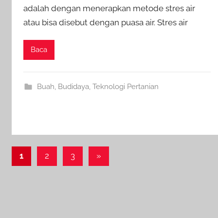
adalah dengan menerapkan metode stres air
atau bisa disebut dengan puasa air. Stres air
Baca
Buah
,
Budidaya
,
Teknologi Pertanian
Paginasi
Next
1
2
3
»
Posts
pos