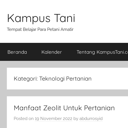
Skip
to
Kampus Tani
content
Tempat Belajar Para Petani Amatir
Beranda
Kalender
Tentang KampusTani.
Kategori:
Teknologi Pertanian
Manfaat Zeolit Untuk Pertanian
Posted on
19 November 2022
by
abdurrosyid