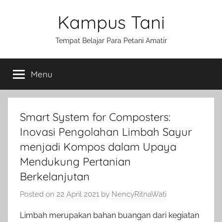
Skip
Kampus Tani
to
content
Tempat Belajar Para Petani Amatir
Menu
Smart System for Composters:
Inovasi Pengolahan Limbah Sayur
menjadi Kompos dalam Upaya
Mendukung Pertanian
Berkelanjutan
Posted on
22 April 2021
by
NencyRitnaWati
Limbah merupakan bahan buangan dari kegiatan