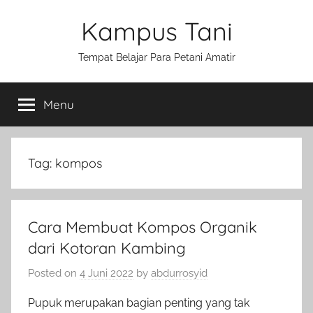
Skip
Kampus Tani
to
content
Tempat Belajar Para Petani Amatir
Menu
Tag:
kompos
Cara Membuat Kompos Organik
dari Kotoran Kambing
Posted on
4 Juni 2022
by
abdurrosyid
Pupuk merupakan bagian penting yang tak