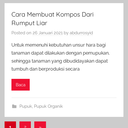
Cara Membuat Kompos Dari
Rumput Liar
Posted on
26 Januari 2021
by
abdurrosyid
Untuk memenuhi kebutuhan unsur hara bagi
tanaman dapat dilakukan dengan pemupukan,
sehingga tanaman yang dibudidayakan dapat
tumbuh dan berproduksi secara
Baca
Pupuk
,
Pupuk Organik
Paginasi
Next
1
2
»