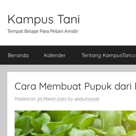
Skip
to
Kampus Tani
content
Tempat Belajar Para Petani Amatir
Beranda
Kalender
Tentang KampusTani.
Cara Membuat Pupuk dari
Posted on
30 Maret 2022
by
abdurrosyid