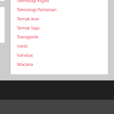
Teknologi Irigasi
Teknologi Pertanian
Ternak Ikan
Ternak Sapi
Transgenik
Vanili
Varietas
Wacana