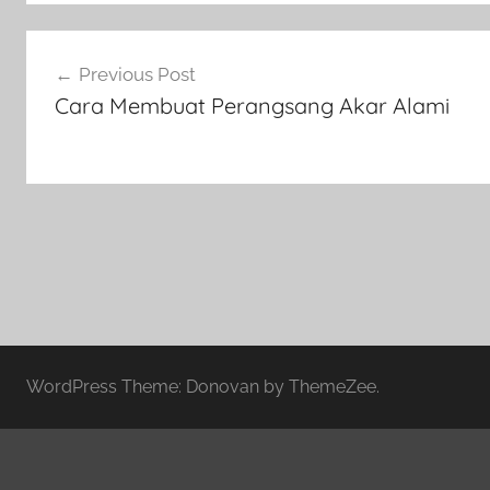
Navigasi
Previous Post
pos
Cara Membuat Perangsang Akar Alami
WordPress Theme: Donovan by ThemeZee.