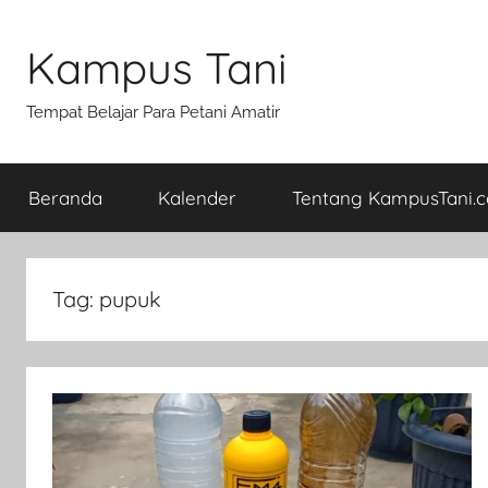
Skip
to
Kampus Tani
content
Tempat Belajar Para Petani Amatir
Beranda
Kalender
Tentang KampusTani.
Tag:
pupuk