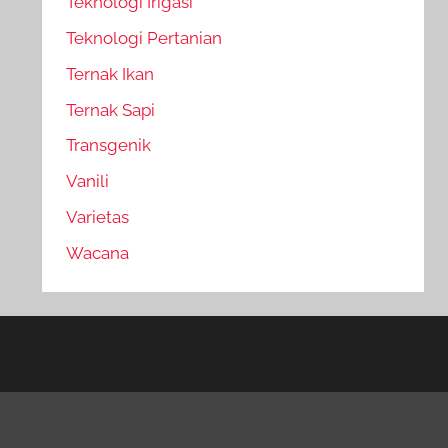
Teknologi Irigasi
Teknologi Pertanian
Ternak Ikan
Ternak Sapi
Transgenik
Vanili
Varietas
Wacana