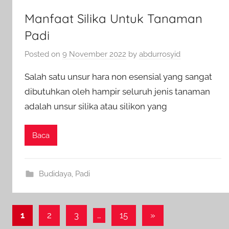
Manfaat Silika Untuk Tanaman
Padi
Posted on
9 November 2022
by
abdurrosyid
Salah satu unsur hara non esensial yang sangat
dibutuhkan oleh hampir seluruh jenis tanaman
adalah unsur silika atau silikon yang
Baca
Budidaya
,
Padi
Paginasi
Next
1
2
3
…
15
»