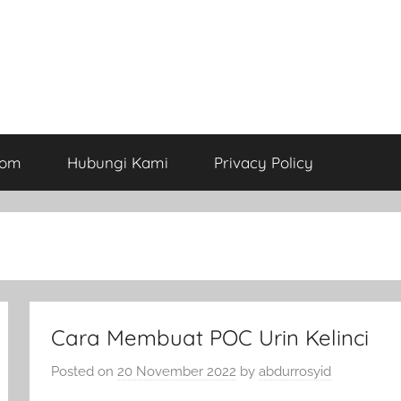
com
Hubungi Kami
Privacy Policy
Cara Membuat POC Urin Kelinci
Posted on
20 November 2022
by
abdurrosyid