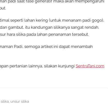
anaman padi saat fase generatif maka akan mempengaruhi
but.
imal seperti lahan kering (untuk menanam padi gogo),
 dan gambut, itu kandungan silikanya sangat rendah.
ur hara silika pada lahan penanaman tersebut.
anaman Padi, semoga artikel ini dapat menambah
pan pertanian lainnya, silakan kunjungi
SentraTani.com
silika
,
unsur silika