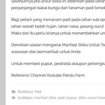
Selanjutnya jika unsur silika ini diberikan pada t
perpanjangan bakal bunga dari tanaman padi terse
Bagi petani yang menanam padi pada lahan sub opt
lahan sawah tadah hujan, lahan rawa, pasang surut
Maka dari itu perlu kiranya untuk menambahkan uns
Demikian ulasan mengenai Manfaat Silika Untuk T
wawasan dan bermanfaat untuk Anda.
Untuk membeli pupuk, pestisida ataupun perlengka
Referensi: Channel Youtube Pandu Farm
Budidaya
,
Padi
budidaya
,
manfaat silika
,
padi
,
pupuk
,
silika
,
unsur hara 