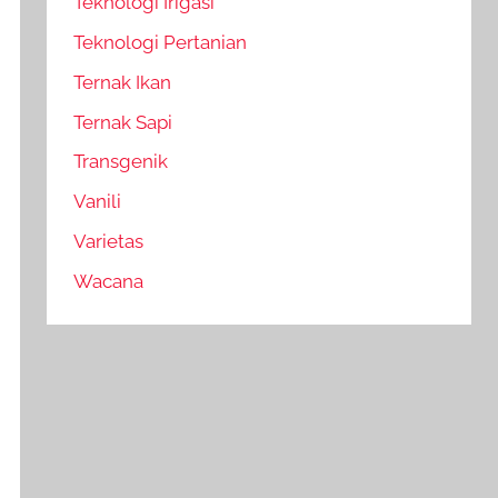
Teknologi Irigasi
Teknologi Pertanian
Ternak Ikan
Ternak Sapi
Transgenik
Vanili
Varietas
Wacana