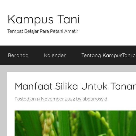
Skip
to
Kampus Tani
content
Tempat Belajar Para Petani Amatir
Beranda
Kalender
Tentang KampusTani.
Manfaat Silika Untuk Tana
Posted on
9 November 2022
by
abdurrosyid