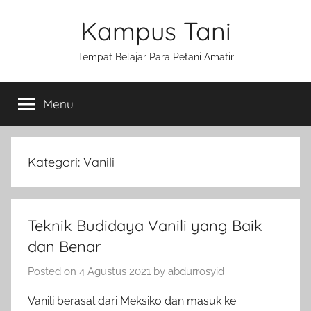
Skip
Kampus Tani
to
content
Tempat Belajar Para Petani Amatir
Menu
Kategori:
Vanili
Teknik Budidaya Vanili yang Baik
dan Benar
Posted on
4 Agustus 2021
by
abdurrosyid
Vanili berasal dari Meksiko dan masuk ke