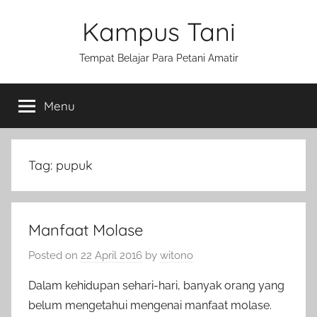
Skip
Kampus Tani
to
content
Tempat Belajar Para Petani Amatir
Menu
Tag:
pupuk
Manfaat Molase
Posted on
22 April 2016
by
witono
Dalam kehidupan sehari-hari, banyak orang yang
belum mengetahui mengenai manfaat molase.