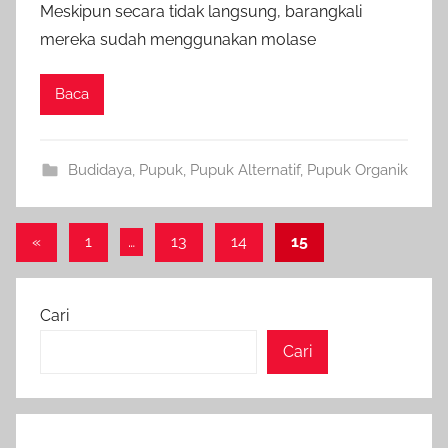
Meskipun secara tidak langsung, barangkali
mereka sudah menggunakan molase
Baca
Budidaya
,
Pupuk
,
Pupuk Alternatif
,
Pupuk Organik
Paginasi
Previous
«
1
…
13
14
15
Posts
pos
Cari
Cari