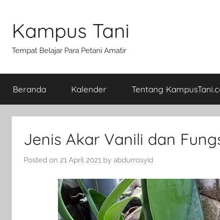
Skip
to
Kampus Tani
content
Tempat Belajar Para Petani Amatir
Beranda
Kalender
Tentang KampusTani.
Jenis Akar Vanili dan Fung
Posted on
21 April 2021
by
abdurrosyid