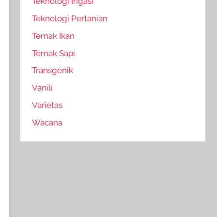
Teknologi Irigasi
Teknologi Pertanian
Ternak Ikan
Ternak Sapi
Transgenik
Vanili
Varietas
Wacana