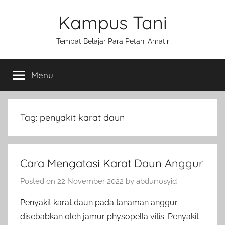
Skip
Kampus Tani
to
content
Tempat Belajar Para Petani Amatir
Menu
Tag:
penyakit karat daun
Cara Mengatasi Karat Daun Anggur
Posted on
22 November 2022
by
abdurrosyid
Penyakit karat daun pada tanaman anggur
disebabkan oleh jamur physopella vitis. Penyakit