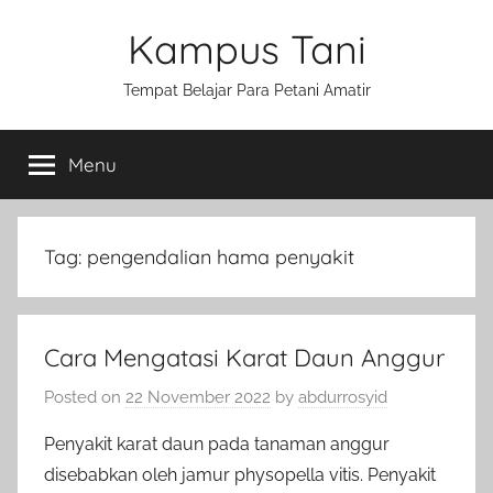
Skip
Kampus Tani
to
content
Tempat Belajar Para Petani Amatir
Menu
Tag:
pengendalian hama penyakit
Cara Mengatasi Karat Daun Anggur
Posted on
22 November 2022
by
abdurrosyid
Penyakit karat daun pada tanaman anggur
disebabkan oleh jamur physopella vitis. Penyakit