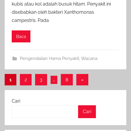
kubis atau kol adalah busuk hitam. Penyakit ini
disebabkan oleh bakteri Xanthomonas
campestris. Pada
Baca
Pengendalian Hama Penyakit
,
Wacana
Paginasi
Next
1
2
3
…
8
»
Posts
pos
Cari
Cari