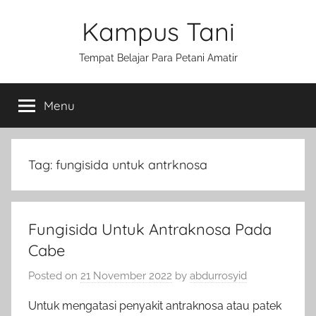
Skip
Kampus Tani
to
content
Tempat Belajar Para Petani Amatir
Menu
Tag:
fungisida untuk antrknosa
Fungisida Untuk Antraknosa Pada
Cabe
Posted on
21 November 2022
by
abdurrosyid
Untuk mengatasi penyakit antraknosa atau patek