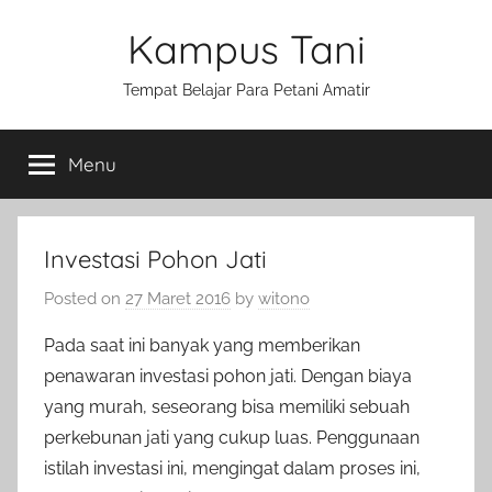
Skip
Kampus Tani
to
content
Tempat Belajar Para Petani Amatir
Menu
Investasi Pohon Jati
Posted on
27 Maret 2016
by
witono
Pada saat ini banyak yang memberikan
penawaran investasi pohon jati. Dengan biaya
yang murah, seseorang bisa memiliki sebuah
perkebunan jati yang cukup luas. Penggunaan
istilah investasi ini, mengingat dalam proses ini,