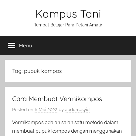
Skip
Kampus Tani
to
content
Tempat Belajar Para Petani Amatir
Menu
Tag:
pupuk kompos
Cara Membuat Vermikompos
Posted on
6 Mei 2022
by
abdurrosyid
Vermikompos adalah salah satu metode dalam
membuat pupuk kompos dengan menggunakan