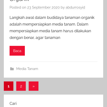
Posted on
23 September 2020
by
abdurrosyid
Langkah awal dalam budidaya tanaman organik
adalah mempersiapkan media tanam. Dalam
mempersiapkan media tanam harus dilakukan
dengan benar, agar tanaman
Baca
Media Tanam
Paginasi
Next
1
2
»
Posts
pos
Cari