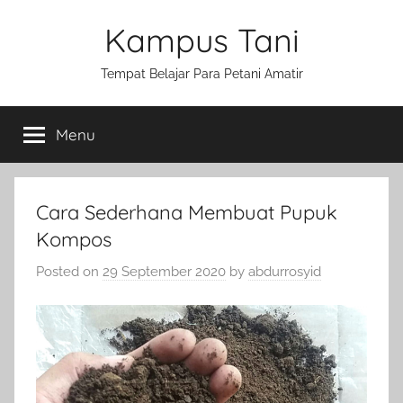
Skip
Kampus Tani
to
content
Tempat Belajar Para Petani Amatir
Menu
Cara Sederhana Membuat Pupuk
Kompos
Posted on
29 September 2020
by
abdurrosyid